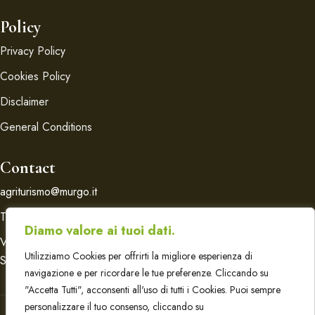
Policy
Privacy Policy
Cookies Policy
Disclaimer
General Conditions
Contact
agriturismo@murgo.it
T. +39 095 95 05 20
Diamo valore ai tuoi dati.
Via Zafferana, 13
Utilizziamo Cookies per offrirti la migliore esperienza di
Santa Venerina - Catania
navigazione e per ricordare le tue preferenze. Cliccando su
"Accetta Tutti", acconsenti all'uso di tutti i Cookies. Puoi sempre
personalizzare il tuo consenso, cliccando su