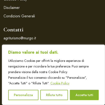
Disclaimer
Condizioni Generali
Contatti
agriturismo@murgo.it
T.+39095 95 05 20
Diamo valore ai tuoi dati.
Via Zafferana, 13
Santa Venerina - Catania
Utilizziamo Cookies per offrirti la migliore esperienza di
navigazione e per ricordare le tue preferenze. Puoi sempre
prendere visione della nostra Cookie Policy.
Personalizza il tuo consenso cliccando su "Personalizza",
"Accetta Tutti" o "Rifiuta Tutti".
Cookie Policy
© 2018-2026 Az. Agr. Emanuele Scammacca del Murgo –
P.IVA.004486650874 | CIR 19087048B502616 – CIN
Personalizza
Rifiuta tutto
Accetta tutti
IT087048B57EULL36I